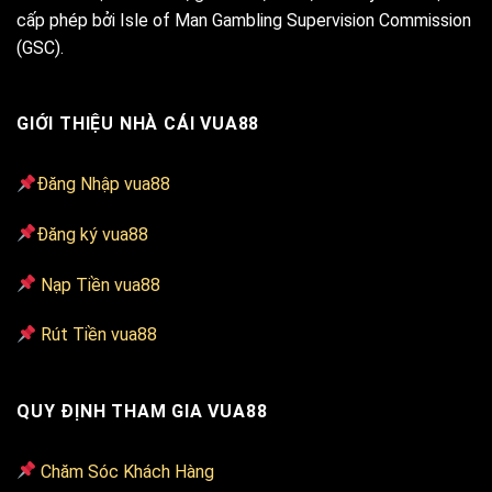
cấp phép bởi Isle of Man Gambling Supervision Commission
(GSC).
GIỚI THIỆU NHÀ CÁI VUA88
Đăng Nhập vua88
Đăng ký vua88
Nạp Tiền vua88
Rút Tiền vua88
QUY ĐỊNH THAM GIA VUA88
Chăm Sóc Khách Hàng