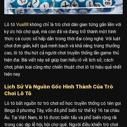
Lô tô
Vua88
không chỉ là trò chơi dân gian từng gắn liền với
ký ức hội chợ quê, mà còn đã và đang trở thành một hình
thức cá cược số hấp dẫn trong thời đại công nghệ. Với luật
chơi đơn giản, kết quả minh bạch và khả năng trúng thưởng
cao, lô tô thu hút cả người chơi truyền thống lẫn game thủ
hiện đại. Bài viết này sẽ giúp bạn hiểu rõ về lịch sử, cách
chơi, phân loại cũng như chiến thuật chơi lô tô hiệu quả nhất
hiện nay.
Lịch Sử Và Nguồn Gốc Hình Thành Của Trò
Chơi Lô Tô
Lô tô bắt nguồn từ trò chơi số học truyền thống có tên gọi
Bingo ở phương Tây, vốn đã phổ biến từ thế kỷ 16 tại châu
Âu. Tại Việt Nam, lô tô được biến tấu và phổ biến rộng rãi
trong các dịp lễ hội, hội chợ quê. Người điều khiển trò chơi