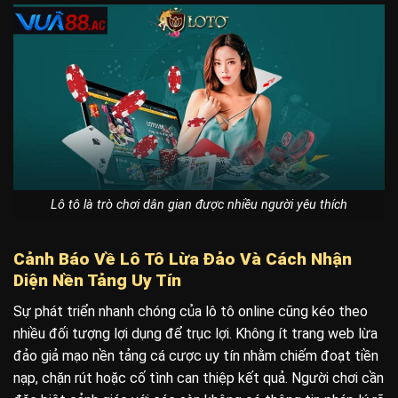
Lô tô là trò chơi dân gian được nhiều người yêu thích
Cảnh Báo Về Lô Tô Lừa Đảo Và Cách Nhận
Diện Nền Tảng Uy Tín
Sự phát triển nhanh chóng của lô tô online cũng kéo theo
nhiều đối tượng lợi dụng để trục lợi. Không ít trang web lừa
đảo giả mạo nền tảng cá cược uy tín nhằm chiếm đoạt tiền
nạp, chặn rút hoặc cố tình can thiệp kết quả. Người chơi cần