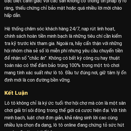
đặc biệt cảnh giác với các sàn không có thông tin pháp lý rõ
ràng, thiếu chứng chỉ bảo mật hoặc quá nhiều lời mời chào
hấp dẫn.
Hệ thống chăm sóc khách hàng 24/7, nạp rút linh hoạt,
chính sách hoàn tiền minh bạch là những tiêu chí cần kiểm
tra kỹ trước khi tham gia. Ngoài ra, hãy cẩn thận với những
hội nhóm chia sẻ số lô miễn phí nhưng yêu cầu chuyển tiền
để nhận số “chắc ăn”. Không có bất kỳ công cụ hay thuật
toán nào có thể đảm bảo trúng 100% trong một trò chơi
mang tính xác suất như lô tô. Đầu tư đúng nơi, giữ tâm lý ổn
định mới là con đường bền vững.
Kết Luận
Lô tô không chỉ là ký ức tuổi thơ hội chợ mà còn là một sân
chơi giải trí sôi động trong thế giới cá cược hiện đại. Với tính
minh bạch, luật chơi đơn giản, khả năng sinh lời cao cùng
nhiều lựa chọn đa dạng, lô tô online đang chứng tỏ sức hút